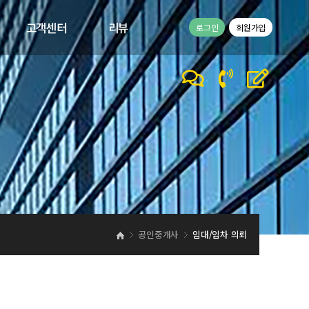
고객센터
리뷰
로그인
회원가입
공지사항
고객리뷰
1:1문의
이벤트
바른컴퍼니 갤러리
바른컴퍼니 동영상
공인중개사
임대/임차 의뢰