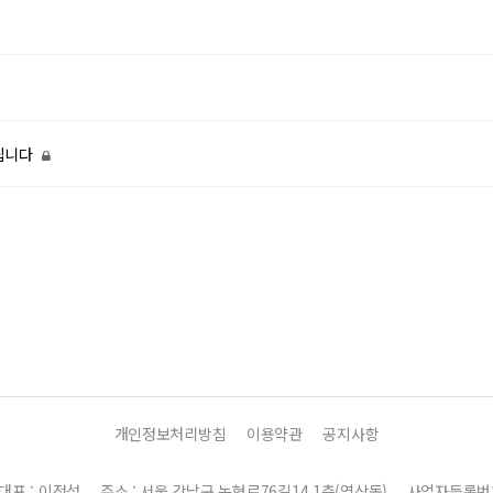
드립니다
개인정보처리방침
이용약관
공지사항
대표 : 이정섭
주소 : 서울 강남구 논현로76길14,1층(역삼동)
사업자등록번호 : 