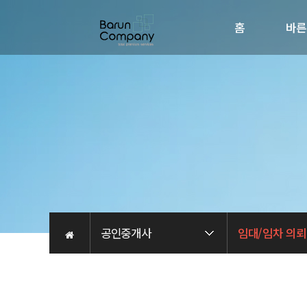
홈
바른
회사소
인사
비전
오시는 
채용관
공인중개사
임대/임차 의뢰