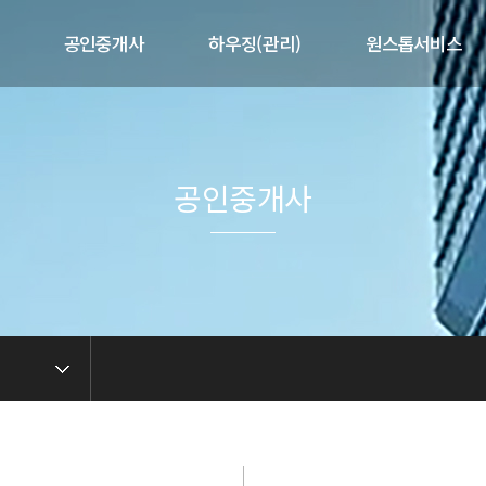
공인중개사
하우징(관리)
원스톱서비스
개
제공서비스
제공서비스
제휴서비스
말
매물현황
공실현황
매도/매수의뢰
사업현황
공인중개사
길
임대/임차의뢰
임대인전용
련
중개 상담문의
입주자전용
중개실무아카데미
관리 상담문의